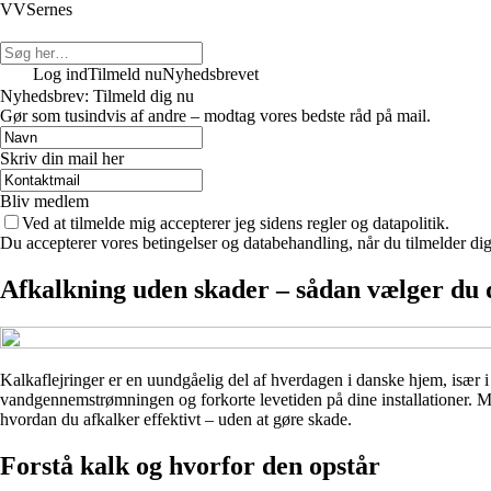
VVSernes
Log ind
Tilmeld nu
Nyhedsbrevet
Nyhedsbrev: Tilmeld dig nu
Gør som tusindvis af andre – modtag vores bedste råd på mail.
Skriv din mail her
Bliv medlem
Ved at tilmelde mig accepterer jeg sidens regler og datapolitik.
Du accepterer vores betingelser og databehandling, når du tilmelder di
Afkalkning uden skader – sådan vælger du d
Kalkaflejringer er en uundgåelig del af hverdagen i danske hjem, især 
vandgennemstrømningen og forkorte levetiden på dine installationer. Me
hvordan du afkalker effektivt – uden at gøre skade.
Forstå kalk og hvorfor den opstår