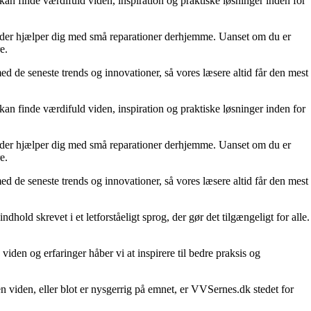
an finde værdifuld viden, inspiration og praktiske løsninger inden for
es, der hjælper dig med små reparationer derhjemme. Uanset om du er
e.
ed de seneste trends og innovationer, så vores læsere altid får den mest
an finde værdifuld viden, inspiration og praktiske løsninger inden for
es, der hjælper dig med små reparationer derhjemme. Uanset om du er
e.
ed de seneste trends og innovationer, så vores læsere altid får den mest
ld skrevet i et letforståeligt sprog, der gør det tilgængeligt for alle.
den og erfaringer håber vi at inspirere til bedre praksis og
n viden, eller blot er nysgerrig på emnet, er VVSernes.dk stedet for