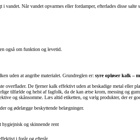
 i vandet. Når vandet opvarmes eller fordamper, efterlades disse salte 
en også om funktion og levetid.
kalken uden at angribe materialet. Grundreglen er:
syre opløser kalk – m
e overflader. De fjerner kalk effektivt uden at beskadige metal eller pla
ærlige tilfælde og helst af fagfolk, da de kan ætse krom, messing og gu
fektive og skånsomme. Læs altid etiketten, og vælg produkter, der er god
lader og ødelægge beskyttende belægninger.
t hygiejnisk og skinnende rent
ektivt i forår og efterår