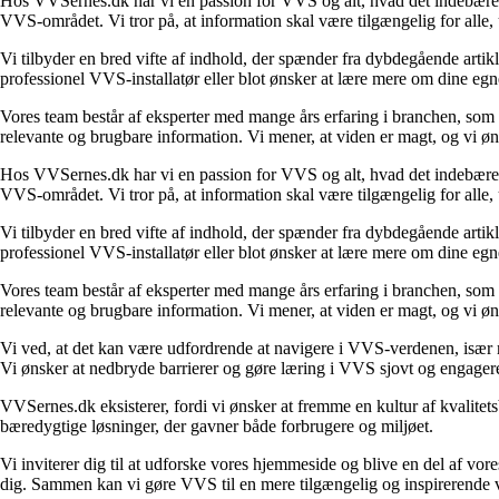
Hos VVSernes.dk har vi en passion for VVS og alt, hvad det indebærer. 
VVS-området. Vi tror på, at information skal være tilgængelig for alle, 
Vi tilbyder en bred vifte af indhold, der spænder fra dybdegående artik
professionel VVS-installatør eller blot ønsker at lære mere om dine egne
Vores team består af eksperter med mange års erfaring i branchen, som b
relevante og brugbare information. Vi mener, at viden er magt, og vi øn
Hos VVSernes.dk har vi en passion for VVS og alt, hvad det indebærer. 
VVS-området. Vi tror på, at information skal være tilgængelig for alle, 
Vi tilbyder en bred vifte af indhold, der spænder fra dybdegående artik
professionel VVS-installatør eller blot ønsker at lære mere om dine egne
Vores team består af eksperter med mange års erfaring i branchen, som b
relevante og brugbare information. Vi mener, at viden er magt, og vi øn
Vi ved, at det kan være udfordrende at navigere i VVS-verdenen, især me
Vi ønsker at nedbryde barrierer og gøre læring i VVS sjovt og engager
VVSernes.dk eksisterer, fordi vi ønsker at fremme en kultur af kvalitet
bæredygtige løsninger, der gavner både forbrugere og miljøet.
Vi inviterer dig til at udforske vores hjemmeside og blive en del af vo
dig. Sammen kan vi gøre VVS til en mere tilgængelig og inspirerende 