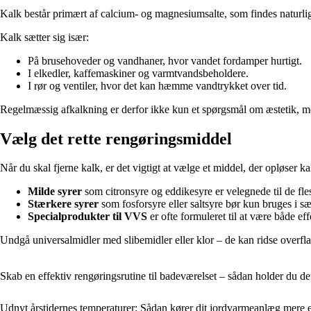
Kalk består primært af calcium- og magnesiumsalte, som findes naturligt
Kalk sætter sig især:
På brusehoveder og vandhaner, hvor vandet fordamper hurtigt.
I elkedler, kaffemaskiner og varmtvandsbeholdere.
I rør og ventiler, hvor det kan hæmme vandtrykket over tid.
Regelmæssig afkalkning er derfor ikke kun et spørgsmål om æstetik, m
Vælg det rette rengøringsmiddel
Når du skal fjerne kalk, er det vigtigt at vælge et middel, der opløser 
Milde syrer
som citronsyre og eddikesyre er velegnede til de flest
Stærkere syrer
som fosforsyre eller saltsyre bør kun bruges i s
Specialprodukter til VVS
er ofte formuleret til at være både ef
Undgå universalmidler med slibemidler eller klor – de kan ridse overf
Skab en effektiv rengøringsrutine til badeværelset – sådan holder du de
Udnyt årstidernes temperaturer: Sådan kører dit jordvarmeanlæg mere eff