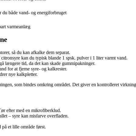
er du både vand- og energiforbruget
ldbart varmeanlæg
rne
torer, så du kan afkalke dem separat.
itronsyre kan du typisk blande 1 spsk. pulver i 1 liter varmt vand.
gå længere tid, da det kan skade gummipakninger.
nd for at fjerne syre- og kalkrester.
drer nye kalkpletter.
sningen, som bindes omkring området. Det giver en kontrolleret virkni
ør efter med en mikrofiberklud.
allet – syre kan misfarve overfladen.
 på et lille område først.