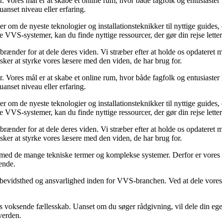
Vores mål er at skabe et online rum, hvor både fagfolk og entusiaster k
uanset niveau eller erfaring.
ler om de nyeste teknologier og installationsteknikker til nyttige guid
 VVS-systemer, kan du finde nyttige ressourcer, der gør din rejse letter
rænder for at dele deres viden. Vi stræber efter at holde os opdateret m
sker at styrke vores læsere med den viden, de har brug for.
Vores mål er at skabe et online rum, hvor både fagfolk og entusiaster k
uanset niveau eller erfaring.
ler om de nyeste teknologier og installationsteknikker til nyttige guid
 VVS-systemer, kan du finde nyttige ressourcer, der gør din rejse letter
rænder for at dele deres viden. Vi stræber efter at holde os opdateret m
sker at styrke vores læsere med den viden, de har brug for.
d de mange tekniske termer og komplekse systemer. Derfor er vores indho
ende.
sbevidsthed og ansvarlighed inden for VVS-branchen. Ved at dele vores vi
res voksende fællesskab. Uanset om du søger rådgivning, vil dele din ege
verden.