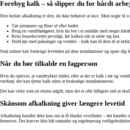
Forebyg kalk – så slipper du for hårdt arbe
Den bedste afkalkning er den, du ikke behøver at lave. Med nogle få 
Tør armaturer og fliser af efter badet.
Brug en vandblødgører, hvis du bor i et område med meget hårdt
Rens brusehovedet jævnligt, før kalken når at sætte sig fast.
Hold øje med pakninger og ventiler – kalk kan få dem til at lækk
Små rutiner kan forlænge levetiden på dine installationer og spare dig fo
Når du bør tilkalde en fagperson
Hvis du oplever, at vandtrykket falder, eller at der er kalk i rør og vent
værktøj, der kan fjerne kalk uden at beskadige installationerne.
Det kan virke som en ekstra udgift, men det er ofte billigere end at sku
Skånsom afkalkning giver længere levetid
Afkalkning handler ikke kun om at få blanke overflader – det handler o
fremover. Det kræver blot lidt omtanke og regelmæssig vedligeholdelse