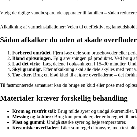
Vælg de rigtige vandbesparende apparater til familien – sådan reducer
Afkalkning af varmeinstallationer: Vejen til et effektivt og langtidsho
Sådan afkalker du uden at skade overflade
Forbered området.
Fjern løse dele som brusehoveder eller perla
Bland opløsningen.
Følg anvisningen på produktet. Ved brug af c
Lad det virke.
Læg delene i opløsningen i 15–30 minutter. Und
Skyl grundigt.
Efter afkalkning skal alle dele skylles med rent va
Tør efter.
Brug en blød klud til at tørre overfladerne – det forhin
Til fastmonterede armaturer kan du bruge en klud eller pose med oplø
Materialer kræver forskellig behandling
Krom og rustfrit stål:
Brug milde syrer og undgå skuremidler. T
Messing og kobber:
Brug kun produkter, der er beregnet til met
Plast og gummi:
Undgå stærke syrer og høje temperaturer.
Keramiske overflader:
Tåler som regel citronsyre, men test altid