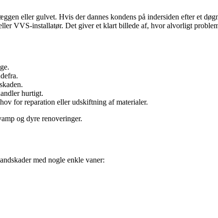
 væggen eller gulvet. Hvis der dannes kondens på indersiden efter et døg
er VVS-installatør. Det giver et klart billede af, hvor alvorligt problem
ge.
defra.
 skaden.
ndler hurtigt.
v for reparation eller udskiftning af materialer.
svamp og dyre renoveringer.
vandskader med nogle enkle vaner: