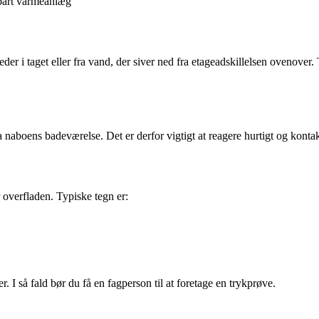
ldbart varmeanlæg
heder i taget eller fra vand, der siver ned fra etageadskillelsen ovenove
 naboens badeværelse. Det er derfor vigtigt at reagere hurtigt og kontakt
 overfladen. Typiske tegn er:
 I så fald bør du få en fagperson til at foretage en trykprøve.