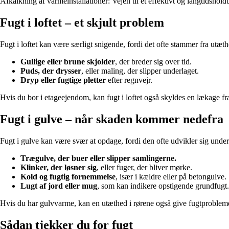
Afkalkning af varmeinstallationer: Vejen til et effektivt og langtidsho
Fugt i loftet – et skjult problem
Fugt i loftet kan være særligt snigende, fordi det ofte stammer fra utæt
Gullige eller brune skjolder
, der breder sig over tid.
Puds, der drysser
, eller maling, der slipper underlaget.
Dryp eller fugtige pletter
efter regnvejr.
Hvis du bor i etageejendom, kan fugt i loftet også skyldes en lækage fra
Fugt i gulve – når skaden kommer nedefra
Fugt i gulve kan være svær at opdage, fordi den ofte udvikler sig under
Trægulve, der buer eller slipper samlingerne.
Klinker, der løsner sig
, eller fuger, der bliver mørke.
Kold og fugtig fornemmelse
, især i kældre eller på betongulve.
Lugt af jord eller mug
, som kan indikere opstigende grundfugt.
Hvis du har gulvvarme, kan en utæthed i rørene også give fugtproblemer.
Sådan tjekker du for fugt