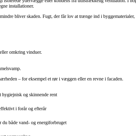
gt isolerede ydervægge eller kondens fra utilstrækkelig ventilation. I 
ne installationer.
indre bliver skaden. Fugt, der får lov at trænge ind i byggematerialer, 
eller omkring vinduer.
mmelsvamp.
ærheden – for eksempel et rør i væggen eller en revne i facaden.
t hygiejnisk og skinnende rent
ektivt i forår og efterår
er du både vand- og energiforbruget