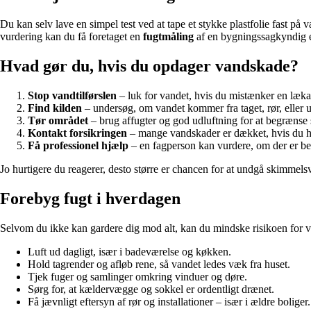
Du kan selv lave en simpel test ved at tape et stykke plastfolie fast på
vurdering kan du få foretaget en
fugtmåling
af en bygningssagkyndig ell
Hvad gør du, hvis du opdager vandskade?
Stop vandtilførslen
– luk for vandet, hvis du mistænker en læka
Find kilden
– undersøg, om vandet kommer fra taget, rør, eller u
Tør området
– brug affugter og god udluftning for at begrænse
Kontakt forsikringen
– mange vandskader er dækket, hvis du ha
Få professionel hjælp
– en fagperson kan vurdere, om der er beho
Jo hurtigere du reagerer, desto større er chancen for at undgå skimmel
Forebyg fugt i hverdagen
Selvom du ikke kan gardere dig mod alt, kan du mindske risikoen for 
Luft ud dagligt, især i badeværelse og køkken.
Hold tagrender og afløb rene, så vandet ledes væk fra huset.
Tjek fuger og samlinger omkring vinduer og døre.
Sørg for, at kældervægge og sokkel er ordentligt drænet.
Få jævnligt eftersyn af rør og installationer – især i ældre boliger.