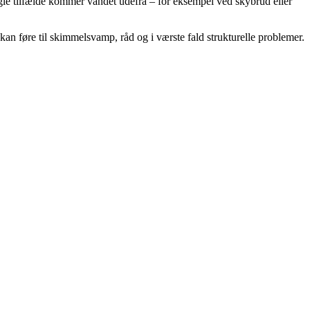
nogle tilfælde kommer vandet udefra – for eksempel ved skybrud eller
kan føre til skimmelsvamp, råd og i værste fald strukturelle problemer.