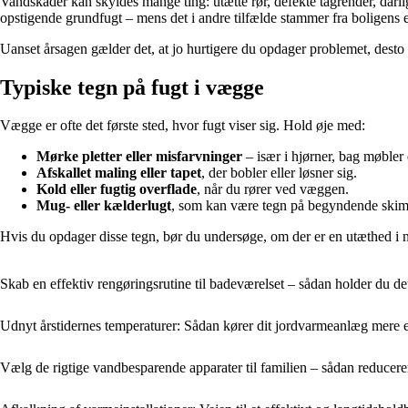
Vandskader kan skyldes mange ting: utætte rør, defekte tagrender, dårli
opstigende grundfugt – mens det i andre tilfælde stammer fra boligens eg
Uanset årsagen gælder det, at jo hurtigere du opdager problemet, desto m
Typiske tegn på fugt i vægge
Vægge er ofte det første sted, hvor fugt viser sig. Hold øje med:
Mørke pletter eller misfarvninger
– især i hjørner, bag møbler 
Afskallet maling eller tapet
, der bobler eller løsner sig.
Kold eller fugtig overflade
, når du rører ved væggen.
Mug- eller kælderlugt
, som kan være tegn på begyndende ski
Hvis du opdager disse tegn, bør du undersøge, om der er en utæthed i n
Skab en effektiv rengøringsrutine til badeværelset – sådan holder du de
Udnyt årstidernes temperaturer: Sådan kører dit jordvarmeanlæg mere eff
Vælg de rigtige vandbesparende apparater til familien – sådan reducer