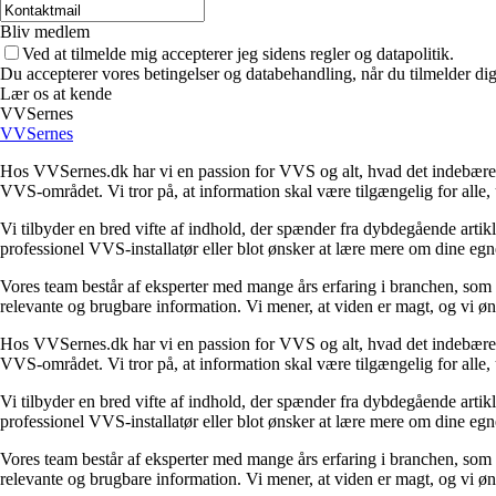
Bliv medlem
Ved at tilmelde mig accepterer jeg sidens regler og datapolitik.
Du accepterer vores betingelser og databehandling, når du tilmelder di
Lær os at kende
VVSernes
VVSernes
Hos VVSernes.dk har vi en passion for VVS og alt, hvad det indebærer. 
VVS-området. Vi tror på, at information skal være tilgængelig for alle, 
Vi tilbyder en bred vifte af indhold, der spænder fra dybdegående artik
professionel VVS-installatør eller blot ønsker at lære mere om dine egne
Vores team består af eksperter med mange års erfaring i branchen, som b
relevante og brugbare information. Vi mener, at viden er magt, og vi øn
Hos VVSernes.dk har vi en passion for VVS og alt, hvad det indebærer. 
VVS-området. Vi tror på, at information skal være tilgængelig for alle, 
Vi tilbyder en bred vifte af indhold, der spænder fra dybdegående artik
professionel VVS-installatør eller blot ønsker at lære mere om dine egne
Vores team består af eksperter med mange års erfaring i branchen, som b
relevante og brugbare information. Vi mener, at viden er magt, og vi øn