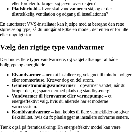
eller fordeler forbruget sig jævnt over dagen?
Pladsforhold
– hvor skal vandvarmeren stå, og er der
tilstrækkelig ventilation og adgang til installationen?
En autoriseret VVS-installatør kan hjælpe med at beregne den rette
størrelse og type, så du undgår at købe en model, der enten er for lille
eller unødigt stor.
Vælg den rigtige type vandvarmer
Der findes flere typer vandvarmere, og valget afhænger af både
boligtype og energikilde.
Elvandvarmer
– nem at installere og velegnet til mindre boliger
eller sommerhuse. Kræver dog en del strøm.
Gennemstrømningsvandvarmer
– opvarmer vandet, når du
bruger det, og sparer dermed plads og standby-energi.
Vandvarmer til fjernvarme eller varmepumpe
– et
energieffektivt valg, hvis du allerede har et moderne
varmesystem.
Kombivandvarmer
– kan kobles til flere varmekilder og giver
fleksibilitet, hvis du fx planlægger at installere solvarme senere.
Tænk også på fremtidssikring: En energieffektiv model kan være