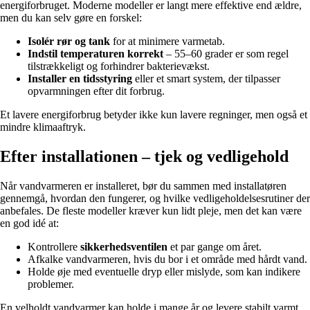
energiforbruget. Moderne modeller er langt mere effektive end ældre,
men du kan selv gøre en forskel:
Isolér rør og tank
for at minimere varmetab.
Indstil temperaturen korrekt
– 55–60 grader er som regel
tilstrækkeligt og forhindrer bakterievækst.
Installer en tidsstyring
eller et smart system, der tilpasser
opvarmningen efter dit forbrug.
Et lavere energiforbrug betyder ikke kun lavere regninger, men også et
mindre klimaaftryk.
Efter installationen – tjek og vedligehold
Når vandvarmeren er installeret, bør du sammen med installatøren
gennemgå, hvordan den fungerer, og hvilke vedligeholdelsesrutiner der
anbefales. De fleste modeller kræver kun lidt pleje, men det kan være
en god idé at:
Kontrollere
sikkerhedsventilen
et par gange om året.
Afkalke vandvarmeren, hvis du bor i et område med hårdt vand.
Holde øje med eventuelle dryp eller mislyde, som kan indikere
problemer.
En velholdt vandvarmer kan holde i mange år og levere stabilt varmt