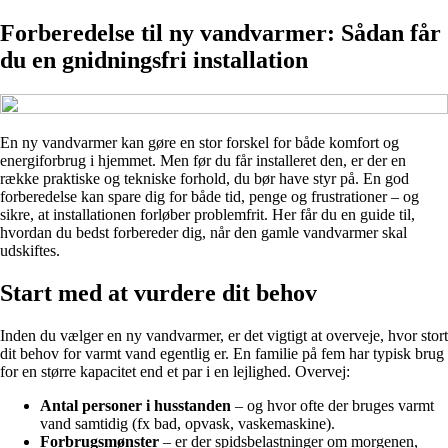
Forberedelse til ny vandvarmer: Sådan får
du en gnidningsfri installation
En ny vandvarmer kan gøre en stor forskel for både komfort og
energiforbrug i hjemmet. Men før du får installeret den, er der en
række praktiske og tekniske forhold, du bør have styr på. En god
forberedelse kan spare dig for både tid, penge og frustrationer – og
sikre, at installationen forløber problemfrit. Her får du en guide til,
hvordan du bedst forbereder dig, når den gamle vandvarmer skal
udskiftes.
Start med at vurdere dit behov
Inden du vælger en ny vandvarmer, er det vigtigt at overveje, hvor stort
dit behov for varmt vand egentlig er. En familie på fem har typisk brug
for en større kapacitet end et par i en lejlighed. Overvej:
Antal personer i husstanden
– og hvor ofte der bruges varmt
vand samtidig (fx bad, opvask, vaskemaskine).
Forbrugsmønster
– er der spidsbelastninger om morgenen,