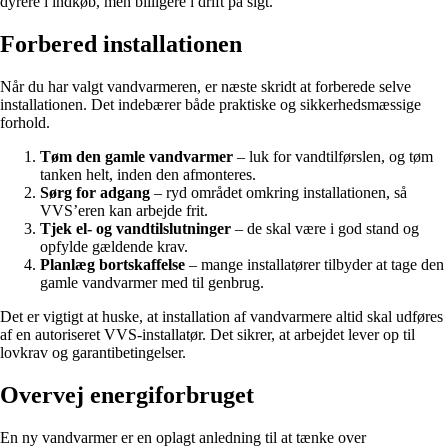
dyrere i indkøb, men billigere i drift på sigt.
Forbered installationen
Når du har valgt vandvarmeren, er næste skridt at forberede selve
installationen. Det indebærer både praktiske og sikkerhedsmæssige
forhold.
Tøm den gamle vandvarmer
– luk for vandtilførslen, og tøm
tanken helt, inden den afmonteres.
Sørg for adgang
– ryd området omkring installationen, så
VVS’eren kan arbejde frit.
Tjek el- og vandtilslutninger
– de skal være i god stand og
opfylde gældende krav.
Planlæg bortskaffelse
– mange installatører tilbyder at tage den
gamle vandvarmer med til genbrug.
Det er vigtigt at huske, at installation af vandvarmere altid skal udføres
af en autoriseret VVS-installatør. Det sikrer, at arbejdet lever op til
lovkrav og garantibetingelser.
Overvej energiforbruget
En ny vandvarmer er en oplagt anledning til at tænke over