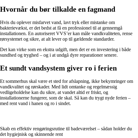
Hvornår du bør tilkalde en fagmand
Hvis du oplever misfarvet vand, lavt tryk eller mistanke om
bakterievækst, er det bedst at få en professionel til at gennemgå
installationen. En autoriseret VVS’er kan måle vandkvaliteten, rense
rørsystemet og sikre, at alt lever op til gældende standarder.
Det kan virke som en ekstra udgift, men det er en investering i både
sundhed og tryghed – og i at undgå dyre reparationer senere.
Et sundt vandsystem giver ro i ferien
Et sommerhus skal være et sted for afslapning, ikke bekymringer om
vandkvalitet og rørskader. Med lidt omtanke og regelmæssig
vedligeholdelse kan du sikre, at vandet altid er friskt, og
installationerne fungerer, som de skal. Så kan du trygt nyde ferien –
med rent vand i hanen og ro i sindet.
Skab en effektiv rengøringsrutine til badeværelset – sådan holder du
det hygiejnisk og skinnende rent