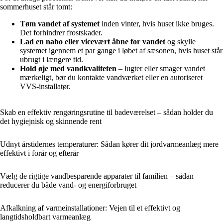
sommerhuset står tomt:
Tøm vandet af systemet
inden vinter, hvis huset ikke bruges.
Det forhindrer frostskader.
Lad en nabo eller vicevært åbne for vandet
og skylle
systemet igennem et par gange i løbet af sæsonen, hvis huset står
ubrugt i længere tid.
Hold øje med vandkvaliteten
– lugter eller smager vandet
mærkeligt, bør du kontakte vandværket eller en autoriseret
VVS-installatør.
Skab en effektiv rengøringsrutine til badeværelset – sådan holder du
det hygiejnisk og skinnende rent
Udnyt årstidernes temperaturer: Sådan kører dit jordvarmeanlæg mere
effektivt i forår og efterår
Vælg de rigtige vandbesparende apparater til familien – sådan
reducerer du både vand- og energiforbruget
Afkalkning af varmeinstallationer: Vejen til et effektivt og
langtidsholdbart varmeanlæg