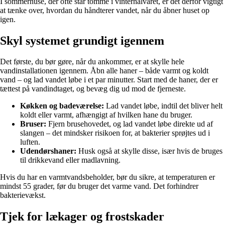
I sommerhuse, der ofte står tomme i vinterhalvåret, er det derfor vigtigt
at tænke over, hvordan du håndterer vandet, når du åbner huset op
igen.
Skyl systemet grundigt igennem
Det første, du bør gøre, når du ankommer, er at skylle hele
vandinstallationen igennem. Åbn alle haner – både varmt og koldt
vand – og lad vandet løbe i et par minutter. Start med de haner, der er
tættest på vandindtaget, og bevæg dig ud mod de fjerneste.
Køkken og badeværelse:
Lad vandet løbe, indtil det bliver helt
koldt eller varmt, afhængigt af hvilken hane du bruger.
Bruser:
Fjern brusehovedet, og lad vandet løbe direkte ud af
slangen – det mindsker risikoen for, at bakterier sprøjtes ud i
luften.
Udendørshaner:
Husk også at skylle disse, især hvis de bruges
til drikkevand eller madlavning.
Hvis du har en varmtvandsbeholder, bør du sikre, at temperaturen er
mindst 55 grader, før du bruger det varme vand. Det forhindrer
bakterievækst.
Tjek for lækager og frostskader