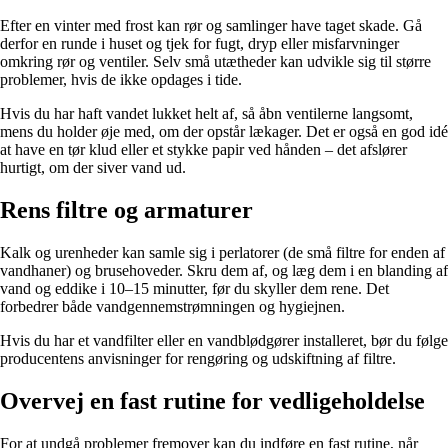
Efter en vinter med frost kan rør og samlinger have taget skade. Gå
derfor en runde i huset og tjek for fugt, dryp eller misfarvninger
omkring rør og ventiler. Selv små utætheder kan udvikle sig til større
problemer, hvis de ikke opdages i tide.
Hvis du har haft vandet lukket helt af, så åbn ventilerne langsomt,
mens du holder øje med, om der opstår lækager. Det er også en god idé
at have en tør klud eller et stykke papir ved hånden – det afslører
hurtigt, om der siver vand ud.
Rens filtre og armaturer
Kalk og urenheder kan samle sig i perlatorer (de små filtre for enden af
vandhaner) og brusehoveder. Skru dem af, og læg dem i en blanding af
vand og eddike i 10–15 minutter, før du skyller dem rene. Det
forbedrer både vandgennemstrømningen og hygiejnen.
Hvis du har et vandfilter eller en vandblødgører installeret, bør du følge
producentens anvisninger for rengøring og udskiftning af filtre.
Overvej en fast rutine for vedligeholdelse
For at undgå problemer fremover kan du indføre en fast rutine, når