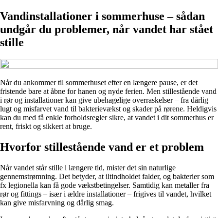
Vandinstallationer i sommerhuse – sådan
undgår du problemer, når vandet har stået
stille
Når du ankommer til sommerhuset efter en længere pause, er det
fristende bare at åbne for hanen og nyde ferien. Men stillestående vand
i rør og installationer kan give ubehagelige overraskelser – fra dårlig
lugt og misfarvet vand til bakterievækst og skader på rørene. Heldigvis
kan du med få enkle forholdsregler sikre, at vandet i dit sommerhus er
rent, friskt og sikkert at bruge.
Hvorfor stillestående vand er et problem
Når vandet står stille i længere tid, mister det sin naturlige
gennemstrømning. Det betyder, at iltindholdet falder, og bakterier som
fx legionella kan få gode vækstbetingelser. Samtidig kan metaller fra
rør og fittings – især i ældre installationer – frigives til vandet, hvilket
kan give misfarvning og dårlig smag.